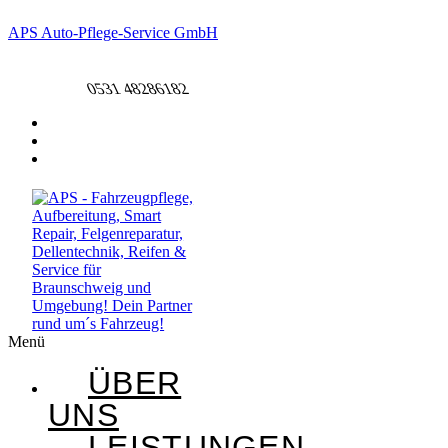
APS Auto-Pflege-Service GmbH
+49 531 48286182​
0531 48286182​
Menü
ÜBER
UNS
LEISTUNGEN