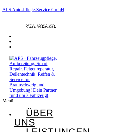
APS Auto-Pflege-Service GmbH
+49 531 48286182​
0531 48286182​
Menü
ÜBER
UNS
LEISTUNGEN