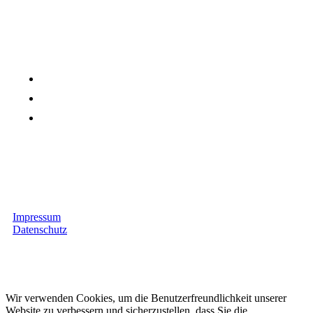
ÖFFNUNGSZEITEN
8:00 - 18:00 Uhr , Montag - Freitag
Mittagspause: 12:00 - 13:00 Uhr
9:00 - 13:00 Uhr , Samstag
Wir sind zu den Zeiten am Telefon & Vorort erreichbar. Am
Samstag nur Beratung, keine Werkstattarbeiten.
Impressum
Datenschutz
Copyright © 2025.APS Auto Pflege Service GmbH All rights
reserved.
Wir verwenden Cookies, um die Benutzerfreundlichkeit unserer
Website zu verbessern und sicherzustellen, dass Sie die